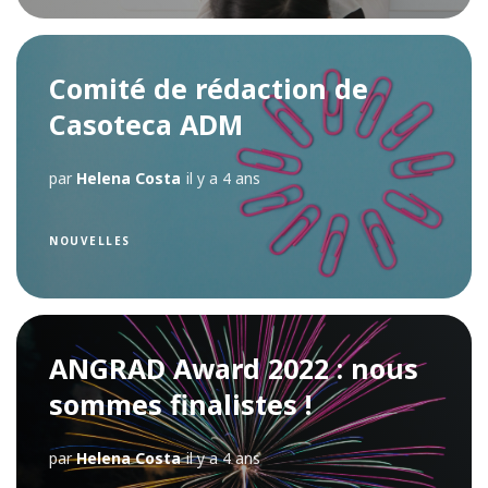
Comité de rédaction de
Casoteca ADM
par
Helena Costa
il y a 4 ans
NOUVELLES
ANGRAD Award 2022 : nous
sommes finalistes !
par
Helena Costa
il y a 4 ans