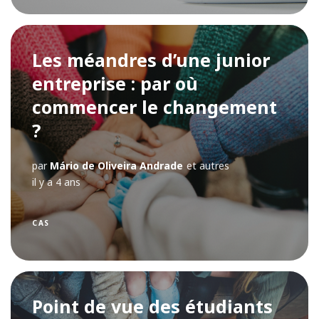
Les méandres d’une junior
entreprise : par où
commencer le changement
?
par
Mário de Oliveira Andrade
et autres
il y a 4 ans
CAS
Point de vue des étudiants