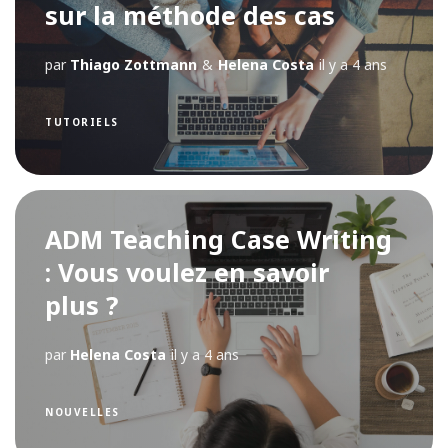
sur la méthode des cas
par
Thiago Zottmann
&
Helena Costa
il y a 4 ans
TUTORIELS
ADM Teaching Case Writing
: Vous voulez en savoir
plus ?
par
Helena Costa
il y a 4 ans
NOUVELLES