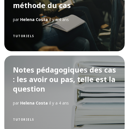
méthode du cas
par
Helena Costa
il y a 4 ans
TUTORIELS
Notes pédagogiques des cas
: les avoir ou pas, telle est la
question
par
Helena Costa
il y a 4 ans
TUTORIELS