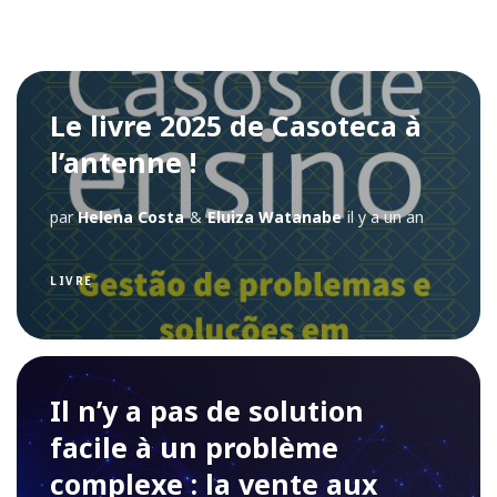
Le livre 2025 de Casoteca à
l’antenne !
par
Helena Costa
&
Eluiza Watanabe
il y a un an
LIVRE
Il n’y a pas de solution
facile à un problème
complexe : la vente aux