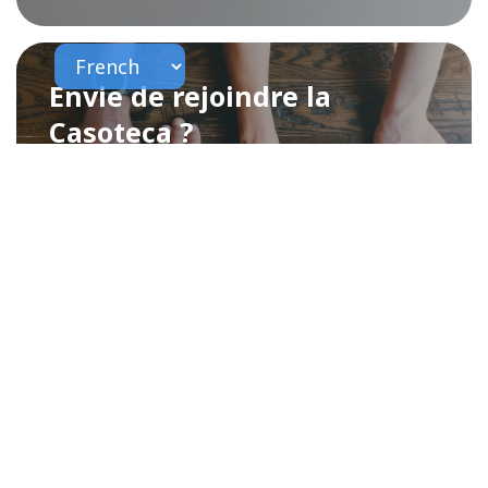
Envie de rejoindre la
Casoteca ?
par
Helena Costa
il y a 4 ans
NOUVEAUTÉ
En savoir + sur la Casoteca :
nouvelles vidéos
par
Helena Costa
il y a 5 ans