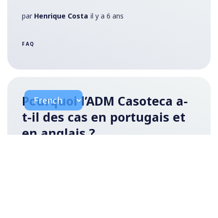
par
Henrique Costa
il y a 6 ans
FAQ
Pourquoi l’ADM Casoteca a-
t-il des cas en portugais et
en anglais ?
par
Helena Costa
Il y a 7 ans
FAQ