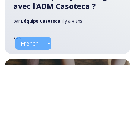
avec l’ADM Casoteca ?
par
L’équipe Casoteca
il y a 4 ans
FAQ
Des projets pour 2023 ?
Venez contribuer à l’ADM
Casoteca !
par
Nicole Alonso Santos de Sousa
&
L’équipe
Casoteca
il y a 4 ans
NOUVELLES