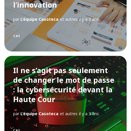
l’innovation
par
L’équipe Casoteca
et autres
il y a 3 ans
CAS
Il ne s’agit pas seulement
de changer le mot de passe
: la cybersécurité devant la
Haute Cour
par
L’équipe Casoteca
et autres
il y a 3 ans
CAS