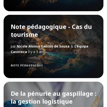
Note pédagogique - Cas du
tourisme
par
Nicole Alonso Santos de Sousa
&
L’équipe
Casoteca
il y a 3 ans
NOTE PÉDAGOGIQUE
De la pénurie au gaspillage :
la gestion logistique