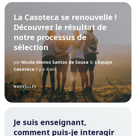
La Casoteca se renouvelle !
Découvrez le résultat de
notre processus de
sélection
par
Nicole Alonso Santos de Sousa
&
L’équipe
Casoteca
il y a 4 ans
NOUVELLES
Je suis enseignant,
comment puis-je interagir