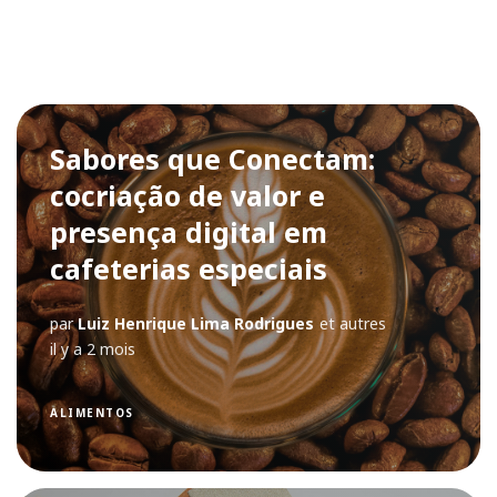
Sabores que Conectam:
cocriação de valor e
presença digital em
cafeterias especiais
par
Luiz Henrique Lima Rodrigues
et autres
il y a 2 mois
ALIMENTOS