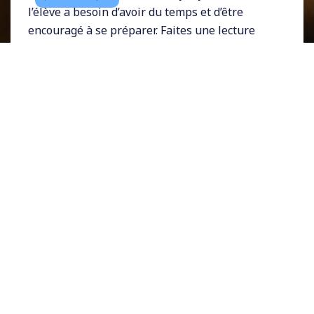
l’élève a besoin d’avoir du temps et d’être
encouragé à se préparer. Faites une lecture
active, prenez des notes, réfléchissez au cas
proposé. Vous devriez examiner les questions
proposées pour le débat. D’après mon
expérience, j’ai aimé proposer les questions à
l’avance pour que les étudiants puissent y
répondre individuellement. Ces questions
peuvent être ponctuées d’exercices, de forums
internet, entre autres activités.
J’ai aussi, au fil du temps, réduit le nombre de
cas, préférant me concentrer sur la qualité des
débats. Dans ma planification, j’ai décidé de
convertir ce temps en phase de préparation.
Moins de cas au cours d’un semestre, mais
avec une meilleure qualité. L’enseignant doit