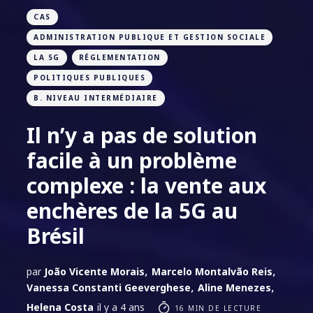
CAS
ADMINISTRATION PUBLIQUE ET GESTION SOCIALE
LA 5G
RÉGLEMENTATION
POLITIQUES PUBLIQUES
B. NIVEAU INTERMÉDIAIRE
Il n’y a pas de solution
facile à un problème
complexe : la vente aux
enchères de la 5G au
Brésil
,
,
par
João Vicente Morais
Marcelo Montalvão Reis
,
,
Vanessa Constanti Geeverghese
Aline Menezes
Helena Costa
il y a 4 ans
16 MIN DE LECTURE